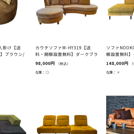
2人掛け【送
カウチソファM-HY319【送
ソファNOO
】ブラウン/
料・開梱設置無料】ダークブラ
梱設置無料】
ウン/...
98,000円
148,000円
（税込）
（
在庫：
○
在庫：
×