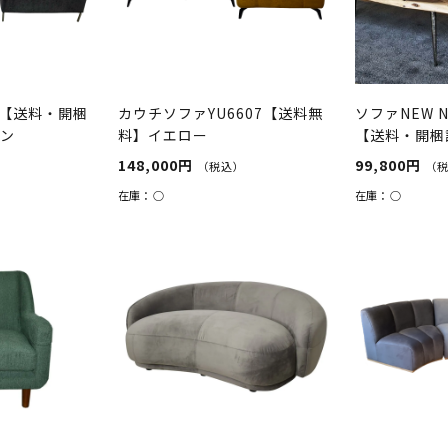
LE【送料・開梱
カウチソファYU6607【送料無
ソファNEW N
ーン
料】イエロー
【送料・開梱
ブラウン
148,000円
99,800円
）
（税込）
（
在庫：
○
在庫：
○