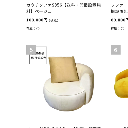
カウチソファS856【送料・開梱設置無
ソファー
料】ベージュ
梱設置無
108,000円
69,800
(税込)
在庫：
○
在庫：
○