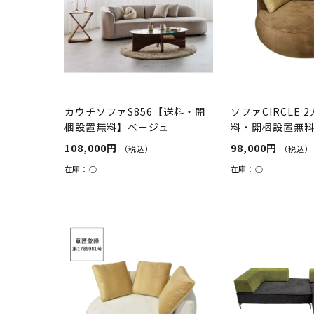
カウチソファS856【送料・開
ソファCIRCLE 
梱設置無料】ベージュ
料・開梱設置無料
ライト...
108,000円
98,000円
（税込）
（税込）
在庫：
○
在庫：
○