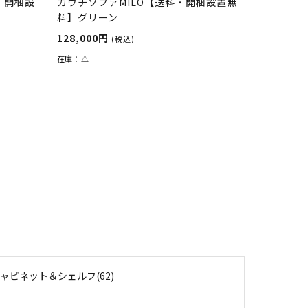
料・開梱設
カウチソファMILO【送料・開梱設置無
料】グリーン
128,000円
(税込)
在庫：
△
ャビネット＆シェルフ(62)