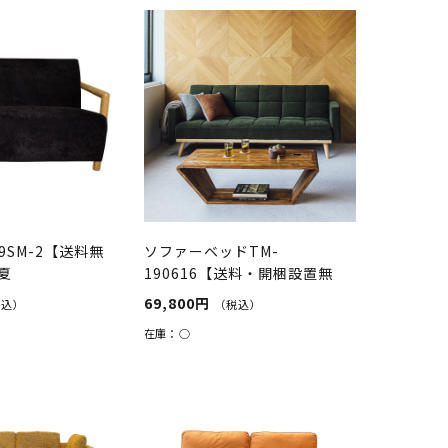
9SM-2【送料無
ソファーベッドTM-
夏
190616【送料・開梱設置無
料】グリーン
69,800円
税込）
（税込）
在庫：
○