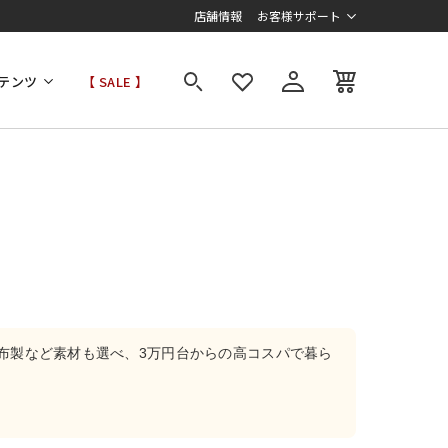
店舗情報
お客様サポート
テンツ
【 SALE 】
や布製など素材も選べ、3万円台からの高コスパで暮ら