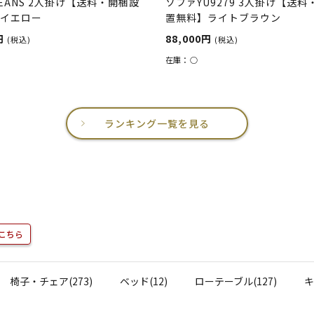
EANS 2人掛け【送料・開梱設
ソファYU9279 3人掛け【送
イエロー
置無料】ライトブラウン
円
88,000円
(税込)
(税込)
在庫：
○
ランキング一覧を見る
こちら
椅子・チェア(273)
ベッド(12)
ローテーブル(127)
キ