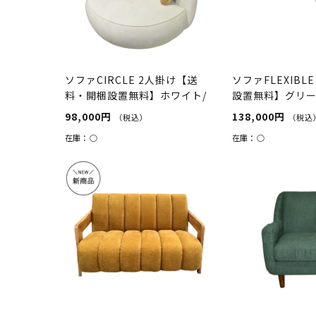
ソファCIRCLE 2人掛け【送
ソファFLEXIB
料・開梱設置無料】ホワイト/
設置無料】グリ
ライト...
98,000円
138,000円
（税込）
（税込
在庫：
○
在庫：
○