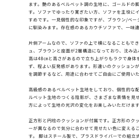
ます。艶のあるベルベット調の生地に、ゴールドの
す。ソファでゆったり寛ぎたい方、ソファを主役に
すめです。一見個性的な印象ですが、ブラウン/ベー
に馴染みます。存在感のあるカウチソファで、一味
片側アームなので、ソファの上で横になることもで
ュ、ブラウンと座面が2層構造になっており、沈み込
高は48㎝と高さがあるので立ち上がりもラクで身体
ず、程よい反発感があります。形違いのクッション
を調節するなど、用途に合わせてご自由にご使用い
高級感のあるベルベット生地をしており、個性的な
ルベット生地のつくる陰影が、さまざまな表情を見
方によって生地の光沢の変化をお楽しみいただけま
正方形と円柱のクッションが付属です。正方形のクッ
ーが異なるので気分に合わせて見せたい色に変える
す。 脚はスチール製で、プラスドライバーでの組立式