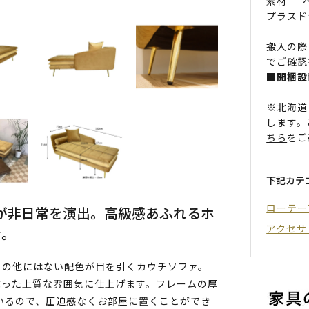
素材 ｜
プラスド
搬入の際
でご確認
■開梱設
※北海道
します。
ちら
をご
下記カテ
ローテー
が非日常を演出。高級感あふれるホ
アクセサ
ァ。
ュの他にはない配色が目を引くカウチソファ。
違った上質な雰囲気に仕上げます。フレームの厚
いるので、圧迫感なくお部屋に置くことができ