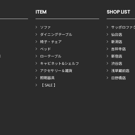
ITEM
SHOP LIST
ソファ
サッポロファ
ダイニングテーブル
仙台店
椅子・チェア
新潟店
ベッド
吉祥寺店
メ
ローテーブル
新宿店
キャビネット&シェルフ
渋谷店
アクセサリー＆雑貨
浅草蔵前店
照明器具
日野橋店
【 SALE 】