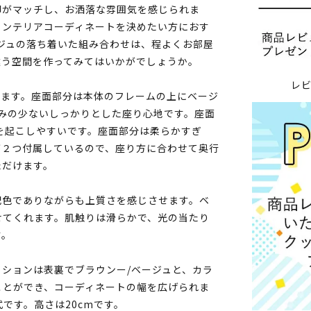
脚がマッチし、お洒落な雰囲気を感じられま
インテリアコーディネートを決めたい方におす
ジュの落ち着いた組み合わせは、程よくお部屋
違う空間を作ってみてはいかがでしょうか。
レ
きます。座面部分は本体のフレームの上にベージ
みの少ないしっかりとした座り心地です。座面
を起こしやすいです。座面部分は柔らかすぎ
が２つ付属しているので、座り方に合わせて奥行
ただけます。
配色でありながらも上質さを感じさせます。ベ
せてくれます。肌触りは滑らかで、光の当たり
す。
ションは表裏でブラウンー/ベージュと、カラ
ことができ、コーディネートの幅を広げられま
です。高さは20cmです。