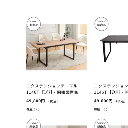
エクステンションテーブル
エクステンショ
1146T【送料・開梱設置無
1146T【送料・
料】ナチ...
料】グレー
49,800円
49,800円
（税込）
（税込）
在庫：
○
在庫：
○