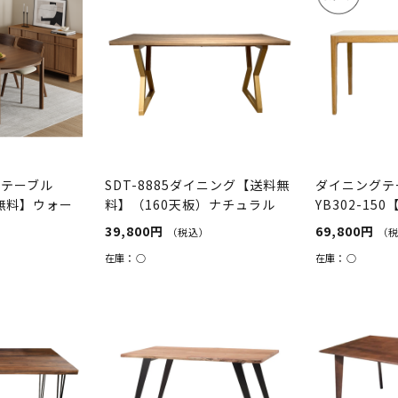
ンテーブル
SDT-8885ダイニング【送料無
ダイニングテー
料無料】ウォー
料】（160天板）ナチュラル
YB302-1
×（脚...
イト/オーク
39,800円
69,800円
（税込）
（
在庫：
○
在庫：
○