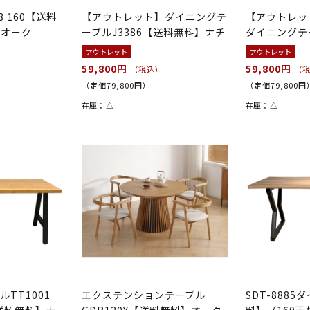
8 160【送料
【アウトレット】ダイニングテ
【アウトレッ
】オーク
ーブルJ3386【送料無料】ナチ
ダイニングテ
ュ...
料】
アウトレット
アウトレット
59,800円
59,800円
（税込）
（
（定価79,800円）
（定価79,800円
在庫：
△
在庫：
△
TT1001
エクステンションテーブル
SDT-888
)【送料無料】ナ
GDR120Y【送料無料】オーク
料】（160