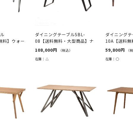
ブル
ダイニングテーブルSBL-
ダイニングテー
料無料】ウォー
08【送料無料・大型商品】ナ
10A【送料
チュラル/...
ト
108,000円
59,800円
（税込）
（
在庫：
△
在庫：
○