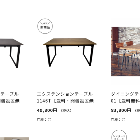
ンテーブル
エクステンションテーブル
ダイニングテー
開梱設置無
1146T【送料・開梱設置無
01【送料無
料】ウォ...
49,800円
83,800円
（税込）
（
在庫：
○
在庫：
○