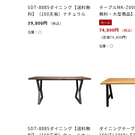
SDT-8885ダイニング【送料無
テーブルMK-Z00
料】（160天板）ナチュラル
無料・大型商品
×（脚...
39,800円
セール
（税込）
74,800円
（税込）
在庫：
○
（定価79,800円）
在庫：
○
SDT-8885ダイニング【送料無
ダイニングテーブル
料】（160天板）ウォールナッ
160(TL1065