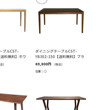
ブルCST-
ダイニングテーブルCST-
50【送料無料】ホワ
YB302-150【送料無料】ブラ
ック/ウォ...
69,800円
税込）
（税込）
在庫：
○