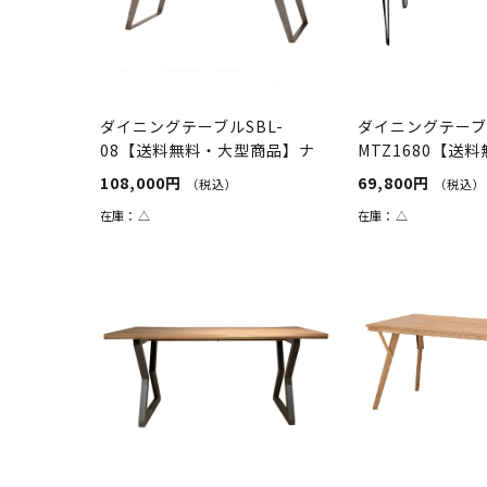
ダイニングテーブルSBL-
ダイニングテー
08【送料無料・大型商品】ナ
MTZ1680【送
チュラル/...
ルナット
108,000円
69,800円
（税込）
（税込）
在庫：
△
在庫：
△