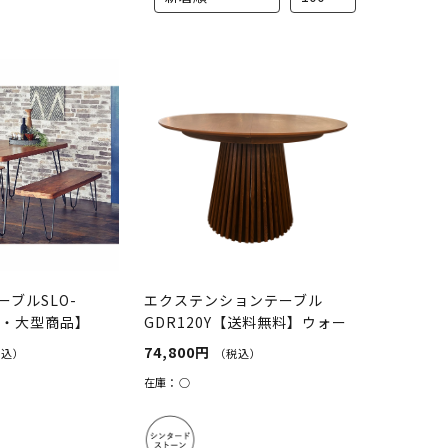
ブルSLO-
エクステンションテーブル
料・大型商品】
GDR120Y【送料無料】ウォー
ルナット
74,800円
税込）
（税込）
在庫：
○