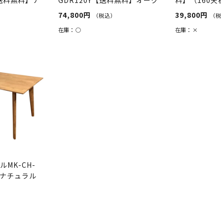
×（脚...
74,800円
39,800円
（税込）
（
在庫：
○
在庫：
×
MK-CH-
】ナチュラル