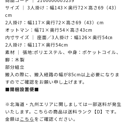
商品コード ｜ 2100000005239
サイズ ｜ 3人掛け：幅143×奥行72×高さ69（43）
cm
2人掛け：幅117×奥行72×高さ69（43）cm
オットマン：幅71×奥行54×高さ43cm
内寸サイズ ｜ 座面／3人掛け：幅126×奥行54㎝
2人掛け：幅117×奥行54cm
素材 ｜ 張地:ポリエステル、中身：ポケットコイル、
脚：木製
部分組立
搬入の際に、搬入経路の幅が85cm以上必要になりま
すのでご確認をお願い申し上げます。
■開梱設置便■
※北海道・九州エリアに関しましては一部送料が発生
いたします。こちらの商品は送料ランク【D】です。
金額は
こちら
をご確認ください。