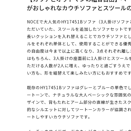
がおしゃれなカウチソファとスツール
NOCEで大人気のHY17451Bソファ（3人掛けソ
ただいていた、スツールを追加したソファセットで
長いクッションを入れ替えることでカウチソファとし
ルをそれぞれ単体として、使用することができる優
の自由度は今まで以上に高くなり、3点それぞれ離
はもちろん、3人掛けの座面前に1人掛けとスツール
ただける人数が2人に増え、ゆったりと過ごすうえ
い方も、形を組替えて楽しみたい方にもおすすめで
既存のHY17451Bソファはグレーとブルーの単色でし
ートーンで、ナチュラルな大人ベーシックな雰囲気
ザインで、背もたれとアーム部分の直線が生きたス
的なシルエットに対してツートーンカラーが協調さ
ートしやすいカウチソファです。