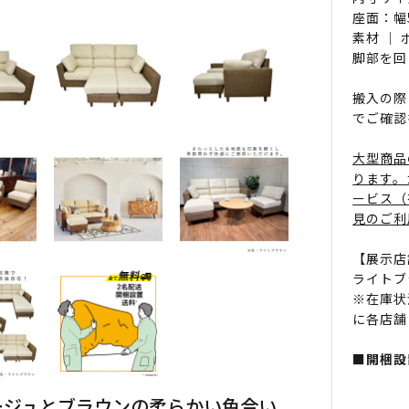
座面：幅
素材 ｜
脚部を回
搬入の際
でご確認
大型商品
ります。
ービス（
見のご利
【展示店
ライトブ
※在庫状
に各店舗
■開梱設
ージュとブラウンの柔らかい色合い