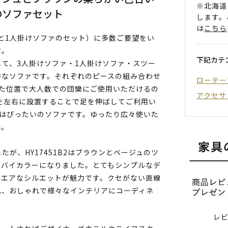
※北海道
のソファセット
します。
は
こちら
ファと1人掛けソファのセット）に多数ご要望をい
す。
下記カテ
て、3人掛けソファ・1人掛けソファ・スツー
秀なソファです。それぞれのピースの組み合わせ
ローテー
した位置で大人数での団欒にご使用いただけるの
アクセサ
を左右に設置することで足を伸ばしてご利用い
ではぴったいのソファです。ゆったり広々使いた
す。
たが、HY17451B2はブラウンとベージュのツ
のバイカラーになりました。とてもシンプルなデ
クエアなシルエットが魅力です。クセがない直線
れ、おしゃれで様々なインテリアにコーディネ
レ