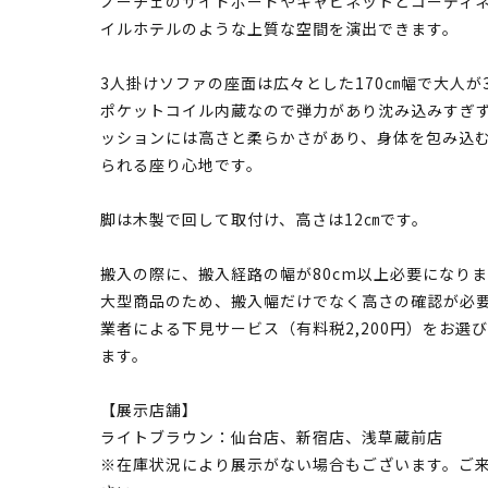
ノーチェのサイドボードやキャビネットとコーディ
イルホテルのような上質な空間を演出できます。
3人掛けソファの座面は広々とした170㎝幅で大人が
ポケットコイル内蔵なので弾力があり沈み込みすぎず
ッションには高さと柔らかさがあり、身体を包み込
られる座り心地です。
脚は木製で回して取付け、高さは12㎝です。
搬入の際に、搬入経路の幅が80cm以上必要になり
大型商品のため、搬入幅だけでなく高さの確認が必
業者による下見サービス（有料税2,200円）をお
ます。
【展示店舗】
ライトブラウン：仙台店、新宿店、浅草蔵前店
※在庫状況により展示がない場合もございます。ご