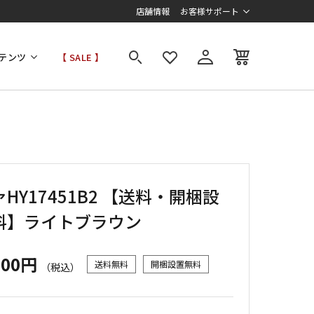
店舗情報
お客様サポート
テンツ
【 SALE 】
HY17451B2 【送料・開梱設
料】ライトブラウン
000円
送料無料
開梱設置無料
（税込）