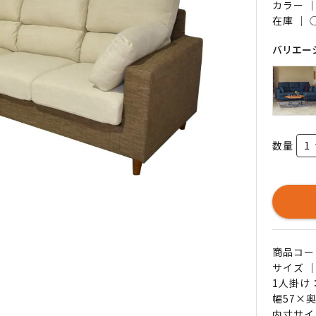
カラー 
在庫 ｜
バリエー
数量
商品コード 
サイズ ｜
1人掛け
幅57×奥
内寸サイ