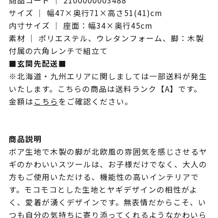
商品コード ｜ 2100000003488
サイズ ｜ 幅47×奥行71×高さ51(41)cm
内寸サイズ ｜ 座面：幅34×奥行45cm
素材 ｜ ポリエステル、ウレタンフォーム、脚：木製
付属の六角レンチで組立て
■玄関先配送■
※北海道・九州エリアに関しましては一部送料が発生
いたします。こちらの商品は送料ランク【A】です。
金額は
こちら
をご確認ください。
商品説明
ボア生地で木製の脚が北欧風の雰囲気を感じさせるヤ
ギのかわいいスツールは、お子様だけでなく、大人の
方もご使用いただける、機能性の高いインテリアで
す。モコモコとした生地とヤギデザインの相性がよ
く、愛着が湧くデザインです。無表情だからこそ、い
つも自分の気持ちに寄り添ってくれるようなかわいら