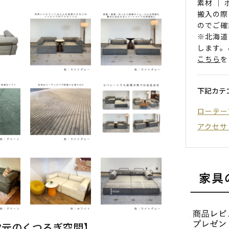
素材 ｜
搬入の際
のでご確
※北海道
します。
こちら
を
下記カテ
ローテー
アクセサ
次元のくつろぎ空間】