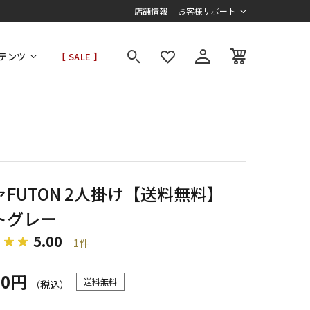
店舗情報
お客様サポート
テンツ
【 SALE 】
FUTON 2人掛け【送料無料】
トグレー
5.00
1件
00円
送料無料
（税込）