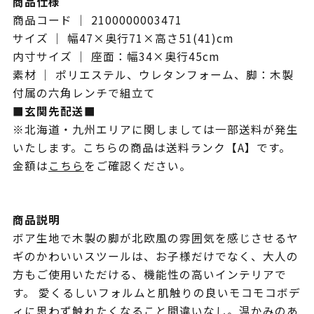
商品仕様
商品コード ｜ 2100000003471
サイズ ｜ 幅47×奥行71×高さ51(41)cm
内寸サイズ ｜ 座面：幅34×奥行45cm
素材 ｜ ポリエステル、ウレタンフォーム、脚：木製
付属の六角レンチで組立て
■玄関先配送■
※北海道・九州エリアに関しましては一部送料が発生
いたします。こちらの商品は送料ランク【A】です。
金額は
こちら
をご確認ください。
商品説明
ボア生地で木製の脚が北欧風の雰囲気を感じさせるヤ
ギのかわいいスツールは、お子様だけでなく、大人の
方もご使用いただける、機能性の高いインテリアで
す。 愛くるしいフォルムと肌触りの良いモコモコボデ
ィに思わず触れたくなること間違いなし。温かみのあ