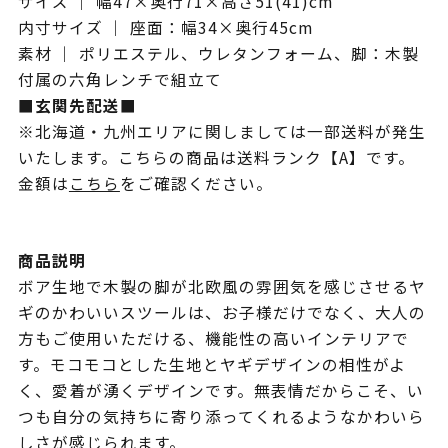
サイズ ｜ 幅47×奥行71×高さ51(41)cm
内寸サイズ ｜ 座面：幅34×奥行45cm
素材 ｜ ポリエステル、ウレタンフォーム、脚：木製
付属の六角レンチで組立て
■玄関先配送■
※北海道・九州エリアに関しましては一部送料が発生
いたします。こちらの商品は送料ランク【A】です。
金額は
こちら
をご確認ください。
商品説明
ボア生地で木製の脚が北欧風の雰囲気を感じさせるヤ
ギのかわいいスツールは、お子様だけでなく、大人の
方もご使用いただける、機能性の高いインテリアで
す。モコモコとした生地とヤギデザインの相性がよ
く、愛着が湧くデザインです。無表情だからこそ、い
つも自分の気持ちに寄り添ってくれるようなかわいら
しさが感じられます。