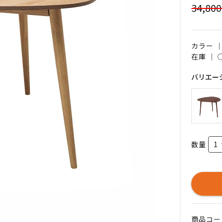
34,80
カラー 
在庫 ｜
バリエー
数量
商品コード 