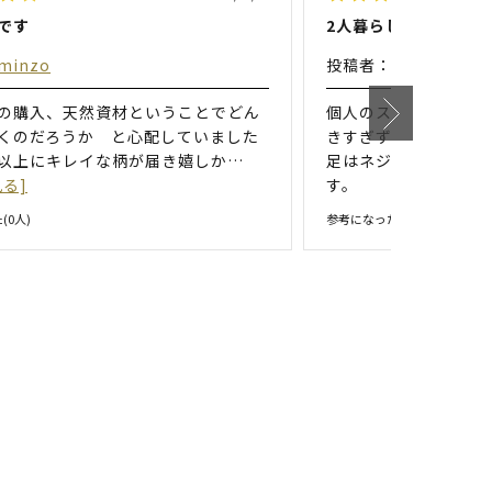
です
2人暮らしに調度良い
minzo
投稿者：
m
の購入、天然資材ということでどん
個人のスペースをしっ
くのだろうか と心配していました
きすぎず調度良い大き
以上にキレイな柄が届き嬉しか
…
足はネジが緩みやすい
る]
す。
(
0
人)
参考になった(
1
人)