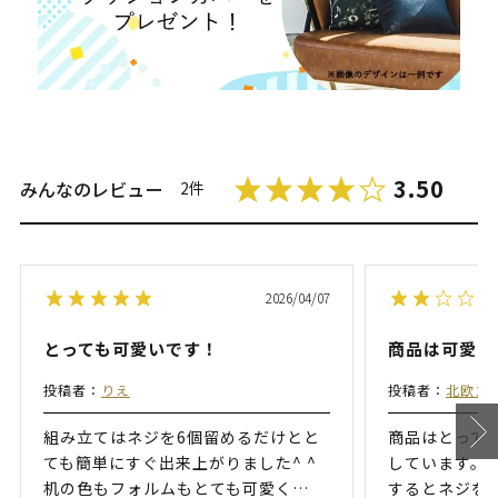
3.50
みんなのレビュー
2件
2026/04/07
とっても可愛いです！
商品は可愛い
投稿者：
りえ
投稿者：
北欧ス
組み立てはネジを6個留めるだけとと
商品はとって
ても簡単にすぐ出来上がりました^ ^
しています。
机の色もフォルムもとても可愛く
…
するとネジを