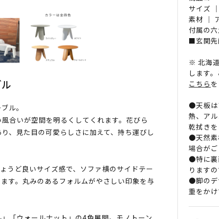
サイズ ｜
素材 ｜
付属の六
■玄関先
※ 北海
します。
ブル
こちら
を
●天板は
ーブル。
熱、アル
い風合いが空間を明るくしてくれます。花びら
乾拭きを
あり、見た目の可愛らしさに加えて、持ち運びし
●天然素
場合がご
●特に裏
ちょうど良いサイズ感で、ソファ横のサイドテー
りますの
●脚のデ
します。丸みのあるフォルムがやさしい印象を与
重をかけ
ル」「ウォールナット」の4色展開。モノトーン