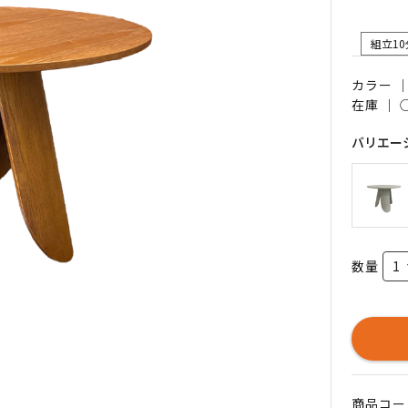
組立10
カラー 
在庫 ｜
バリエー
数量
商品コード 