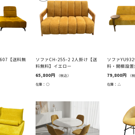
607【送料無
ソファCH-255-2 2人掛け【送
ソファYU93
料無料】イエロー
料・開梱設置
65,800円
79,800円
）
（税込）
（
在庫：
○
在庫：
△