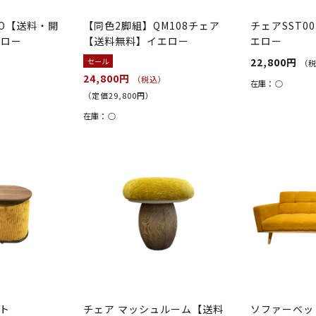
LO【送料・開
【同色2脚組】QM108チェア
チェアSST0
エロー
【送料無料】イエロー
エロー
22,800円
セール
）
（
24,800円
（税込）
在庫：
○
（定価29,800円）
在庫：
○
ット
チェア マッシュルーム【送料
ソファーベッ