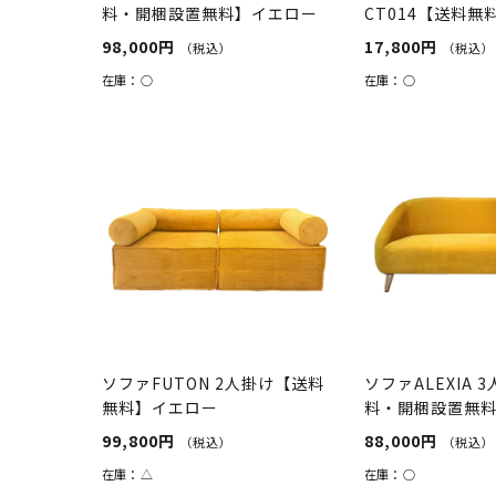
料・開梱設置無料】イエロー
CT014【送料無
98,000円
17,800円
（税込）
（税込）
在庫：
○
在庫：
○
ソファFUTON 2人掛け【送料
ソファALEXIA 
無料】イエロー
料・開梱設置無料
ロー
99,800円
88,000円
（税込）
（税込）
在庫：
△
在庫：
○