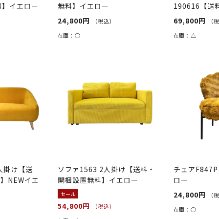
料】イエロー
無料】イエロー
190616【
料】イエロー
24,800円
69,800円
（税込）
（
在庫：
○
在庫：
△
3人掛け【送
ソファ1563 2人掛け【送料・
チェアF847
】NEWイエ
開梱設置無料】イエロー
ロー
24,800円
セール
（
54,800円
（税込）
在庫：
○