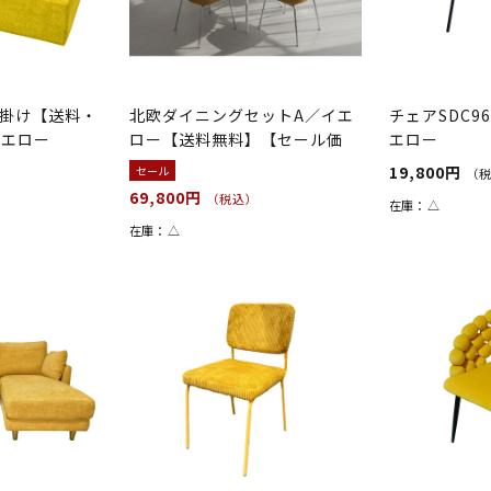
2人掛け【送料・
北欧ダイニングセットA／イエ
チェアSDC9
イエロー
ロー【送料無料】【セール価
エロー
格】
19,800円
セール
（
69,800円
（税込）
在庫：
△
在庫：
△