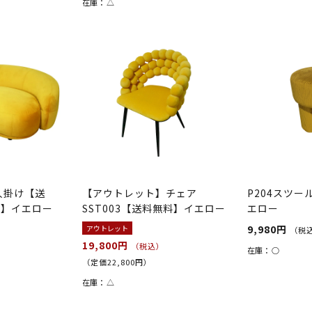
在庫：
△
2人掛け【送
【アウトレット】チェア
P204スツ
料】イエロー
SST003【送料無料】イエロー
エロー
9,980円
アウトレット
（税
19,800円
（税込）
在庫：
○
（定価22,800円）
在庫：
△