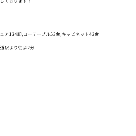
しております！
ェア134脚,ローテーブル53台,キャビネット43台
り
道駅より徒歩2分