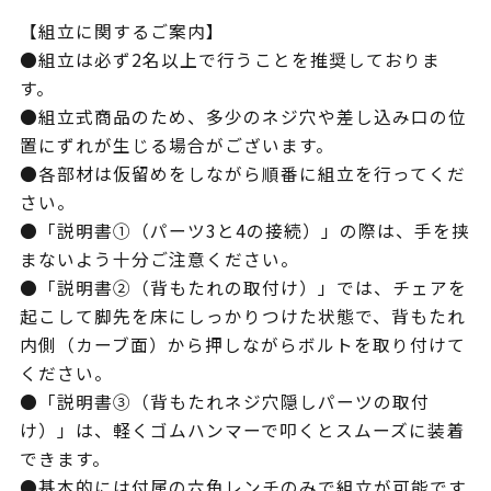
【組立に関するご案内】
●組立は必ず2名以上で行うことを推奨しておりま
す。
●組立式商品のため、多少のネジ穴や差し込み口の位
置にずれが生じる場合がございます。
●各部材は仮留めをしながら順番に組立を行ってくだ
さい。
●「説明書①（パーツ3と4の接続）」の際は、手を挟
まないよう十分ご注意ください。
●「説明書②（背もたれの取付け）」では、チェアを
起こして脚先を床にしっかりつけた状態で、背もたれ
内側（カーブ面）から押しながらボルトを取り付けて
ください。
●「説明書③（背もたれネジ穴隠しパーツの取付
け）」は、軽くゴムハンマーで叩くとスムーズに装着
できます。
●基本的には付属の六角レンチのみで組立が可能です