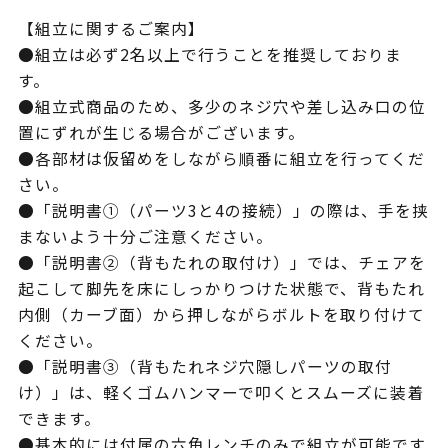
【組立に関するご案内】
●組立は必ず2名以上で行うことを推奨しておりま
す。
●組立式商品のため、多少のネジ穴や差し込み口の位
置にずれが生じる場合がございます。
●各部材は仮留めをしながら順番に組立を行ってくだ
さい。
●「説明書①（パーツ3と4の接続）」の際は、手を挟
まないよう十分ご注意ください。
●「説明書②（背もたれの取付け）」では、チェアを
起こして脚先を床にしっかりつけた状態で、背もたれ
内側（カーブ面）から押しながらボルトを取り付けて
ください。
●「説明書③（背もたれネジ穴隠しパーツの取付
け）」は、軽くゴムハンマーで叩くとスムーズに装着
できます。
●基本的には付属の六角レンチのみで組立が可能です