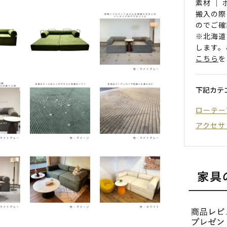
素材 ｜
搬入の際
のでご確
※北海道
します。
こちら
を
下記カテ
ローテー
アクセサ