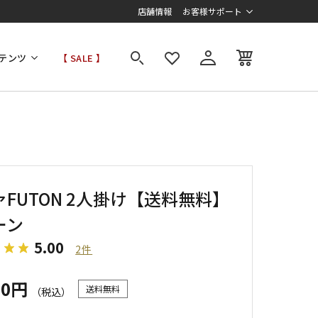
店舗情報
お客様サポート
テンツ
【 SALE 】
FUTON 2人掛け【送料無料】
ーン
5.00
2件
00円
送料無料
（税込）