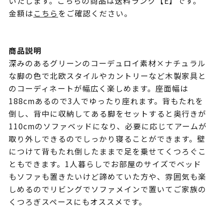
いたします。こちらの商品は送料ランク【E】です。
金額は
こちら
をご確認ください。
商品説明
深みのあるグリーンのコーデュロイ素材×ナチュラル
な脚の色で北欧スタイルやカントリーなど木製家具と
のコーディネートが幅広く楽しめます。座面幅は
188cmあるので3人でゆったり座れます。背もたれを
倒し、背中に収納してある脚をセットすると奥行きが
110cmのソファベッドになり、必要に応じてアームが
取り外しできるのでしっかり寝ることができます。壁
につけて背もたれ倒したままで足を乗せてくつろぐこ
ともできます。1人暮らしでお部屋のサイズでベッド
もソファも置きたいけど諦めていた方や、雰囲気も楽
しめるのでリビングでソファメインで置いてご家族の
くつろぎスペースにもオススメです。