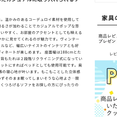
た。温かみのあるコーデュロイ素材を使用して
明るさが加わることでカジュアルでポップな雰
使いやすく、お部屋のアクセントとしても映える
やかに見せてくれるのが魅力です。ヴィンテー
イルなど、幅広いテイストのインテリアとも好
ネートが楽しめます。 座面幅は188cmとた
レ
。背もたれは２段階リクライニング式になってい
ラットにすればベッドとしても使用可能です。奥
同等の寝心地が叶います。もこもことした立体感
わずそのまま眠ってしまいそうな心地よさ…限
でくつろげるソファをお探しの方にぴったりの