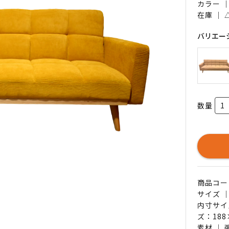
カラー 
在庫 ｜
バリエー
数量
商品コード 
サイズ ｜
内寸サイ
ズ：18
素材 ｜