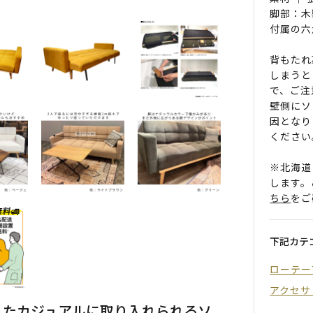
脚部：木
付属の六
背もたれ
しまうと
で、ご注
壁側にソ
因となり
ください
※北海道
します。
ちら
をご
下記カテ
ローテー
アクセサ
したカジュアルに取り入れられるソ