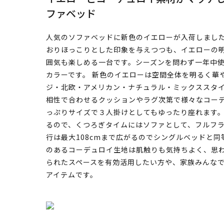
ファベッド
人気のソファベッドに新色のイエローが入荷しまし
おりほっこりとした印象を与えつつも、イエローの
囲気も楽しめる一台です。シーズンを問わず一年中
カラーです。 新色のイエローは空間全体を明るく華
ジ・北欧・アメリカン・ナチュラル・ミックススタ
相性で合わせるクッションやラグ次第で様々なコーディ
っぷりサイズで３人掛けとしてもゆったり座れます
るので、くつろぎタイムにはソファとして、フルフ
行は最大108cmまで広がるのでシングルベッドと
のあるコーデュロイ生地は肌触りも気持ちよく、思
られたスペースを有効活用したい方や、家族みんな
アイテムです。