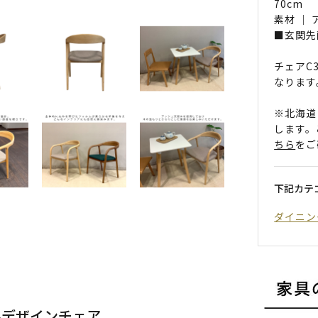
70cm
素材 ｜
■玄関先
チェアC
なります
※北海道
します。
ちら
をご
下記カテ
ダイニン
ルデザインチェア