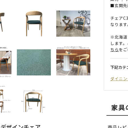
■玄関先
チェアC
なります
※北海道
します。
ちら
をご
下記カテ
ダイニン
ルデザインチェア