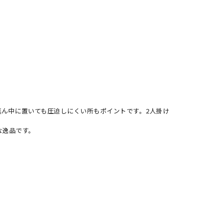
ん中に置いても圧迫しにくい所もポイントです。2人掛け
な逸品です。