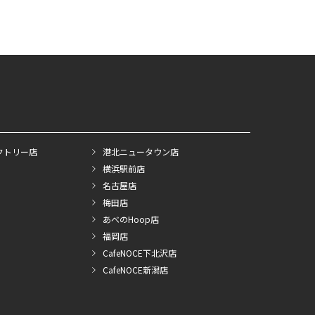
クトリー店
港北ニュータウン店
横浜駅前店
名古屋店
梅田店
あべのHoop店
福岡店
CafeNOCE下北沢店
CafeNOCE新潟店