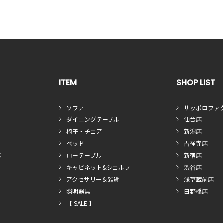
ITEM
SHOP LIST
ソファ
サッポロファ
ダイニングテーブル
仙台店
椅子・チェア
新潟店
ベッド
吉祥寺店
メ
ローテーブル
新宿店
キャビネット&シェルフ
渋谷店
アクセサリー＆雑貨
浅草蔵前店
照明器具
日野橋店
【 SALE 】