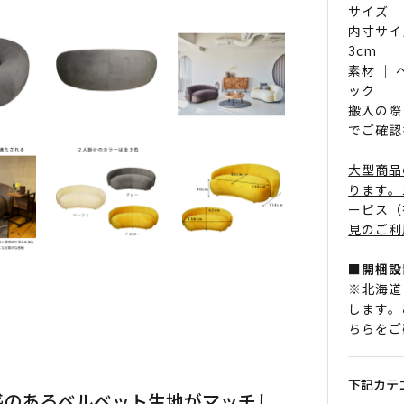
サイズ ｜
内寸サイ
3cm
素材 ｜
ック
搬入の際
でご確認
大型商品
ります。
ービス（
見のご利
■開梱設
※北海道
します。
ちら
をご
下記カテ
感のあるベルベット生地がマッチし