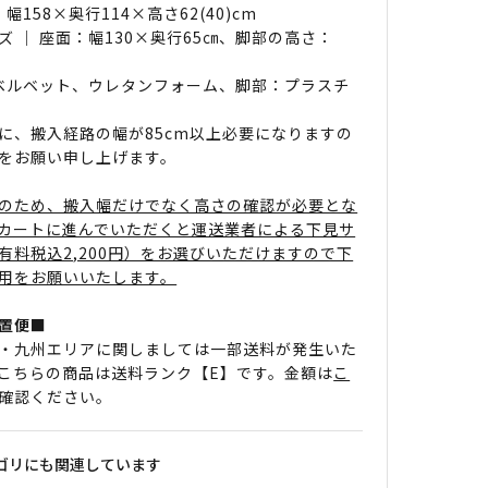
 幅158×奥行114×高さ62(40)cm
ズ ｜ 座面：幅130×奥行65㎝、脚部の高さ：
 ベルベット、ウレタンフォーム、脚部：プラスチ
に、搬入経路の幅が85cm以上必要になりますの
をお願い申し上げます。
のため、搬入幅だけでなく高さの確認が必要とな
カートに進んでいただくと運送業者による下見サ
有料税込2,200円）をお選びいただけますので下
用をお願いいたします。
置便■
・九州エリアに関しましては一部送料が発生いた
こちらの商品は送料ランク【E】です。金額は
こ
確認ください。
ゴリにも関連しています