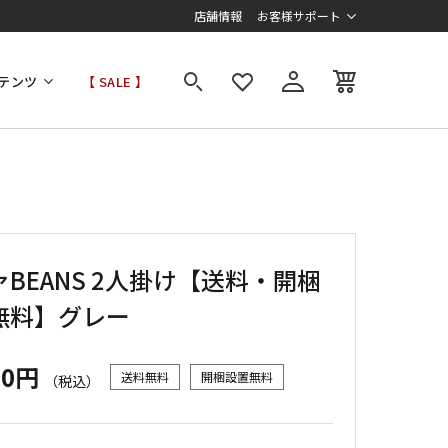
店舗情報
お客様サポート
テンツ
【 SALE 】
BEANS 2人掛け【送料・開梱
無料】グレー
00円
送料無料
開梱設置無料
（税込）