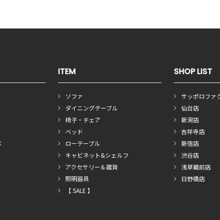
ITEM
SHOP LIST
ソファ
サッポロファ
ダイニングテーブル
仙台店
椅子・チェア
新潟店
ベッド
吉祥寺店
メ
ローテーブル
新宿店
キャビネット&シェルフ
渋谷店
アクセサリー＆雑貨
浅草蔵前店
照明器具
日野橋店
【 SALE 】