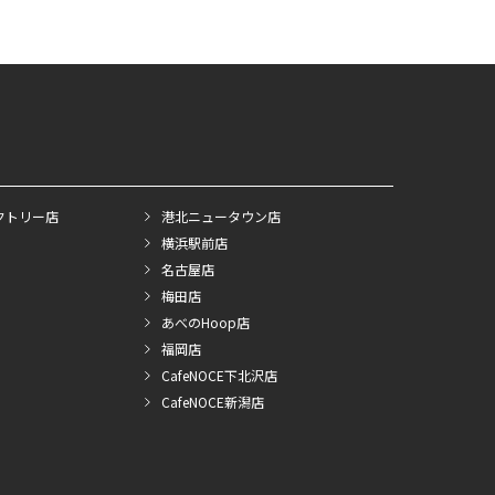
クトリー店
港北ニュータウン店
横浜駅前店
名古屋店
梅田店
あべのHoop店
福岡店
CafeNOCE下北沢店
CafeNOCE新潟店