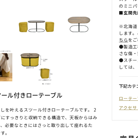
のミニパ
■玄関先
※北海道
します。
ちら
をご
●製造工
さな傷・
●スチー
しては、
下記カテ
ツール付きローテーブル
ローテー
アクセサ
しを叶えるスツール付きローテーブルです。 2
下にすっきりと収納できる構造で、天板からはみ
に、必要なときにはさっと取り出して座れるた
です。