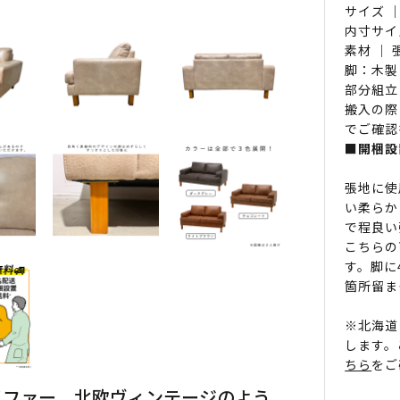
サイズ ｜
内寸サイ
素材 ｜
脚：木製
部分組立
搬入の際
でご確認
■開梱設
張地に使
い柔らか
で程良い
こちらの
す。脚に
箇所留ま
※北海道
します。
ちら
をご
ソファー。北欧ヴィンテージのよう