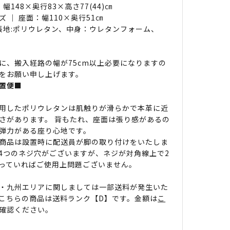
 幅148×奥行83×高さ77(44)㎝
ズ ｜ 座面：幅110×奥行51㎝
 張地:ポリウレタン、中身：ウレタンフォーム、
に、搬入経路の幅が75cm以上必要になりますの
をお願い申し上げます。
置便■
用したポリウレタンは肌触りが滑らかで本革に近
さがあります。 背もたれ、座面は張り感があるの
弾力がある座り心地です。
商品は設置時に配送員が脚の取り付けをいたしま
4つのネジ穴がございますが、ネジが対角線上で2
っていればご使用上問題ございません。
・九州エリアに関しましては一部送料が発生いた
こちらの商品は送料ランク【D】です。金額は
こ
確認ください。