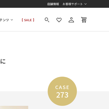
店舗情報
お客様サポート
テンツ
【 SALE 】
トに
CASE
273