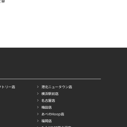
食卓
クトリー店
港北ニュータウン店
横浜駅前店
名古屋店
梅田店
あべのHoop店
福岡店