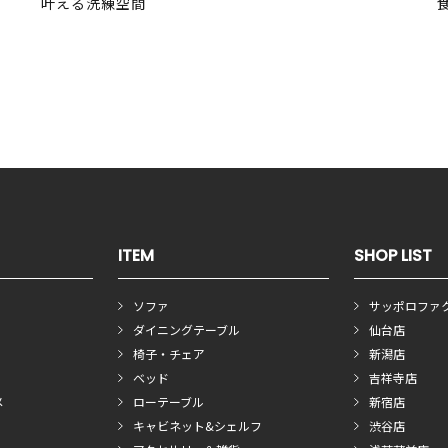
叶える洗練空間
ITEM
SHOP LIST
ソファ
サッポロファ
ダイニングテーブル
仙台店
椅子・チェア
新潟店
ベッド
吉祥寺店
メ
ローテーブル
新宿店
キャビネット&シェルフ
渋谷店