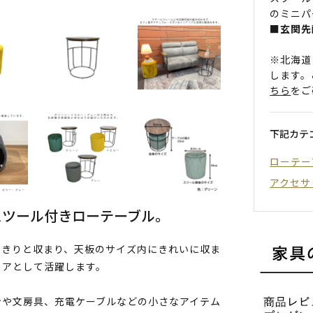
のミニパ
■玄関先
※北海道
します。
ちら
をご
下記カテ
ローテー
アクセサ
スツール付きローテーブル。
っきりと収まり、天板のサイズ内にきれいに収ま
ェアとして活躍します。
ンや文房具、充電ケーブルなどの小さなアイテム