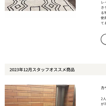
レ
き
る
使
て
2023年12月スタッフオススメ商品
カ
2
が