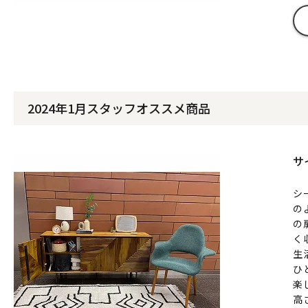
2024年1月スタッフオススメ商品
サ
シ
の
の
く
生
ひ
楽
高