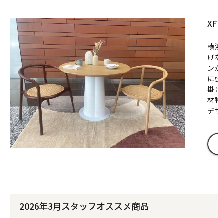
X
横
げ
ン
に
掛
材
デ
2026年3月スタッフオススメ商品