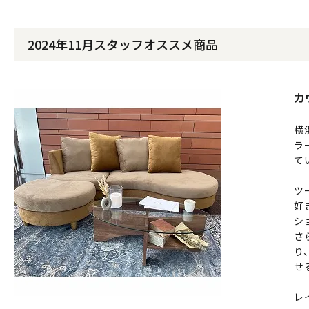
2024年11月スタッフオススメ商品
カ
横
ラ
て
ツ
好
シ
さ
り
せ
レ