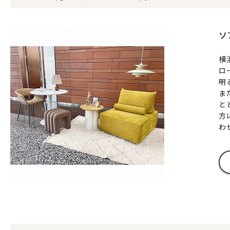
ソ
横
ロ
明
ま
と
方
わ