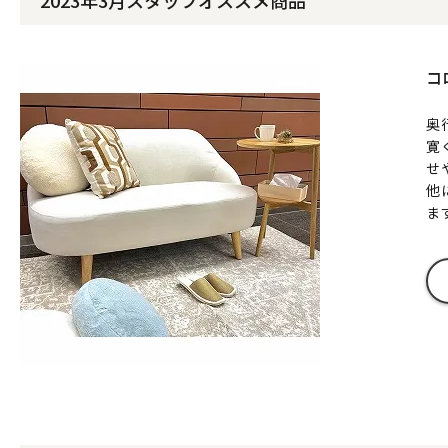
コ
奥
寛
せ
他
ま