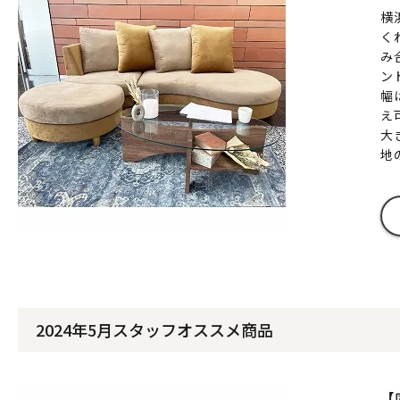
横
く
み
ン
幅
え
大
地
2024年5月スタッフオススメ商品
【