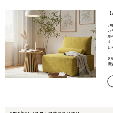
【
3
カ
屋
す
し
て
を
横