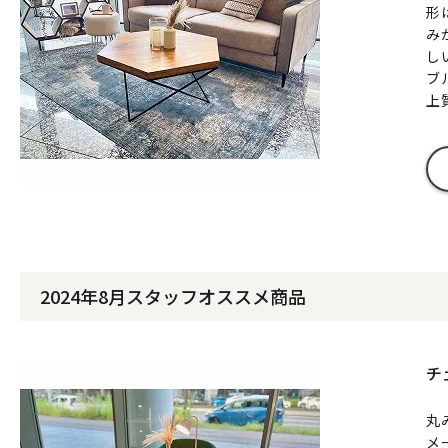
形
み
し
ブ
上
2024年8月スタッフオススメ商品
チ
丸
メ