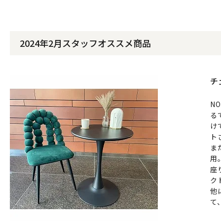
2024年2月スタッフオススメ商品
チ
N
る
け
ト
ま
用
座
ク
他
て