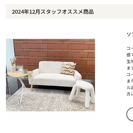
2024年12月スタッフオススメ商品
ソ
コ
感
生
ま
コ
ま
ル
方