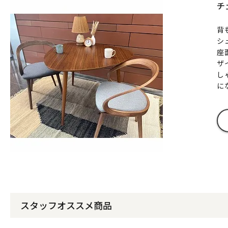
チ
背
シ
座
ザ
し
に
スタッフオススメ商品