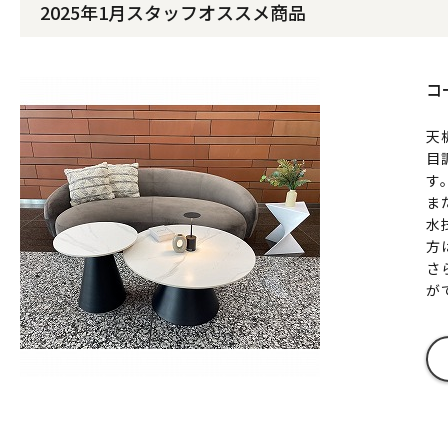
2025年1月スタッフオススメ商品
コ
天
目
す
ま
水
方
さ
が