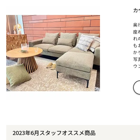
カ
奥
座
れ
も
か
写
ウ
2023年6月スタッフオススメ商品