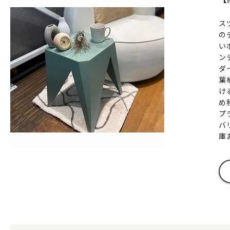
ス
の
い
ン
ダ
葉
け
め
プ
バ
庫