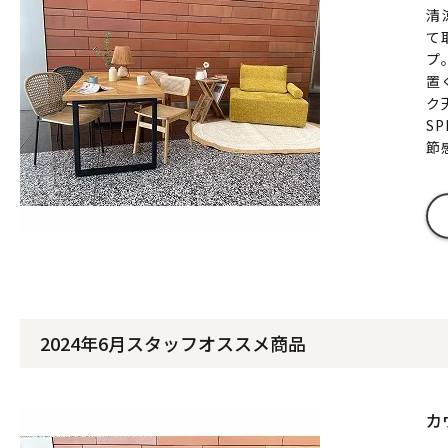
清
て
プ
置
ク
S
節
2024年6月スタッフオススメ商品
カ