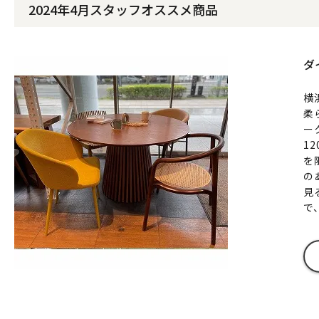
2024年4月スタッフオススメ商品
ダ
横
柔
ー
1
を
の
見
で