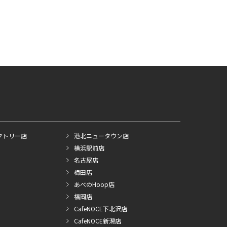
クトリー店
港北ニュータウン店
横浜駅前店
名古屋店
梅田店
あべのHoop店
福岡店
CafeNOCE下北沢店
CafeNOCE新潟店