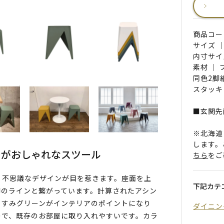
商品コード 
サイズ ｜
内寸サイズ
素材 ｜
同色2脚
スタッキ
■玄関先
※北海道
します。
ーがおしゃれなスツール
ちら
をご
、不思議なデザインが目を惹きます。座面を上
下記カテ
脚のラインと繋がっています。計算されたアシン
くすみグリーンがインテリアのポイントになり
ダイニン
ので、既存のお部屋に取り入れやすいです。カラ