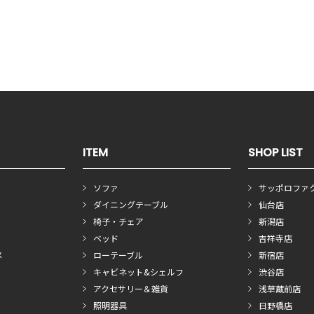
ITEM
SHOP LIST
ソファ
サッポロファ
ダイニングテーブル
仙台店
椅子・チェア
新潟店
ベッド
吉祥寺店
メ
ローテーブル
新宿店
キャビネット&シェルフ
渋谷店
アクセサリー＆雑貨
浅草蔵前店
照明器具
日野橋店