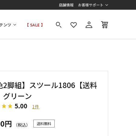
店舗情報
お客様サポート
テンツ
【 SALE 】
色2脚組】スツール1806【送料
】グリーン
5.00
1件
60円
送料無料
（税込）