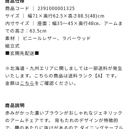
商品仕様
商品コード ｜ 2391000001325
サイズ ｜ 幅71×奥行62.5×高さ88.5(48)cm
内寸サイズ ｜ 座面：幅35～45×奥行48㎝、アームま
での高さ：63.5cm
素材 ｜ ビニールレザー、ラバーウッド
組立式
■玄関先配送■
※北海道・九州エリアに関しましては一部送料が発生
いたします。こちらの商品は送料ランク【A】です。
金額は
こちら
をご確認ください。
商品説明
赤みがかった濃いブラウンがおしゃれなジェネリック
のアームチェアです。 背もたれのデザインが特徴的
で、腰のあたりに抜けがあるので ダイニングテーブル