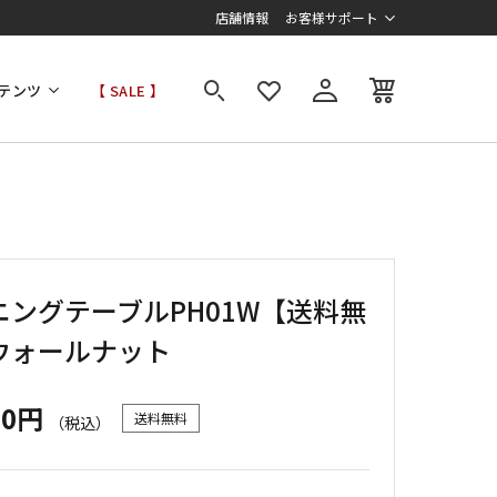
店舗情報
お客様サポート
テンツ
【 SALE 】
ニングテーブルPH01W【送料無
ウォールナット
00円
送料無料
（税込）