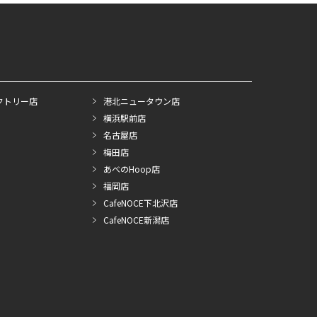
クトリー店
港北ニュータウン店
横浜駅前店
名古屋店
梅田店
あべのHoop店
福岡店
CafeNOCE下北沢店
CafeNOCE新潟店