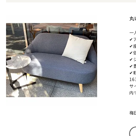
丸
一
✔
✔
✔
✔
✔
✔
1
サイ
内
梅