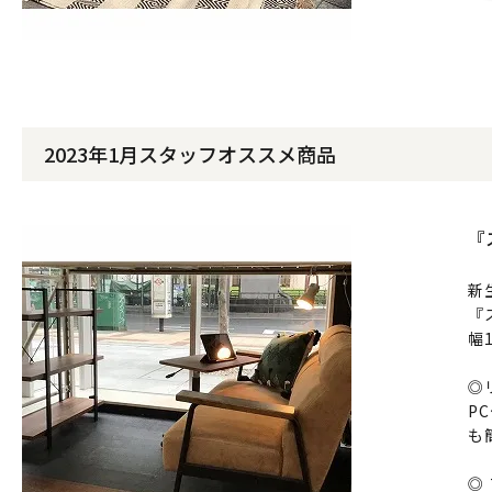
2023年1月スタッフオススメ商品
『
新
『
幅
◎
P
も
◎ 