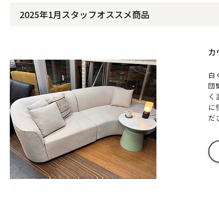
2025年1月スタッフオススメ商品
カ
白
団
く
に
だ