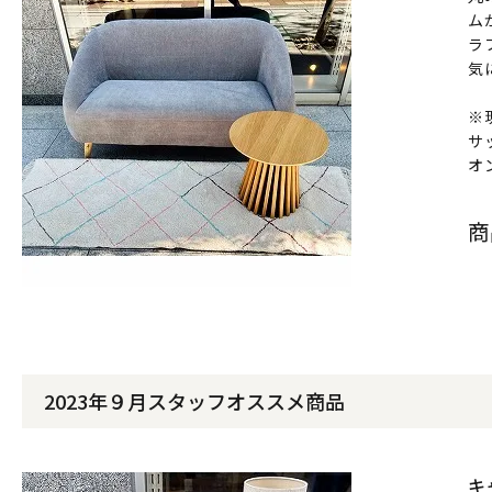
ム
ラ
気
※
サ
オ
商
2023年９月スタッフオススメ商品
キ