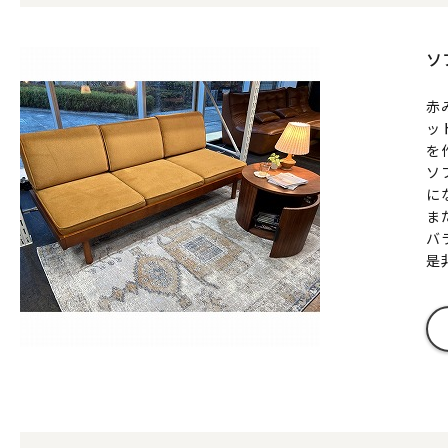
ソ
赤
ッ
を
ソ
に
ま
バ
是