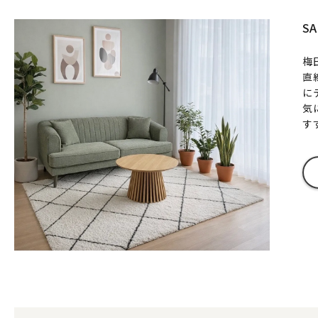
S
梅
直
に
気
す