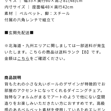
サイズ ｜ 幅55×奥行60×高さ81(48)cm
内寸サイズ ｜ 座面幅48×奥行42cm
素材 ｜ ベルベット、脚：スチール
付属の六角レンチで組立て
■玄関先配送■
※北海道・九州エリアに関しましては一部送料が発生
いたします。こちらの商品は送料ランク【B】です。
金額は
こちら
をご確認ください。
商品説明
背もたれの小さな丸いボールのデザインが特徴的でお
部屋のアクセントになってくれるダイニングチェア。
独特なフォルムがまるでアートのようで他にない空間
造りをお楽しみいただきたい方におすすめです。高級
感のあるベルベット素材を使用しているためエレガン