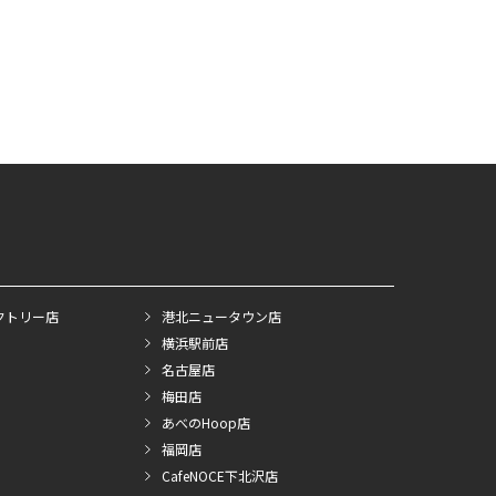
クトリー店
港北ニュータウン店
横浜駅前店
名古屋店
梅田店
あべのHoop店
福岡店
CafeNOCE下北沢店