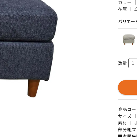
カラー 
在庫 ｜
バリエー
数量
商品コード 
サイズ ｜
素材 ｜
部分組立
■玄関先