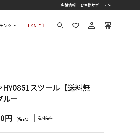
店舗情報
お客様サポート
テンツ
【 SALE 】
HY0861スツール【送料無
ブルー
00円
送料無料
（税込）