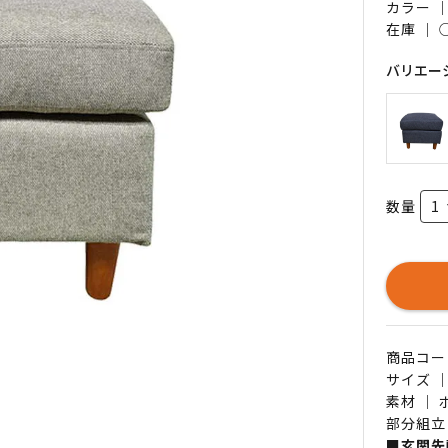
カラー 
在庫 ｜
バリエー
数量
商品コード 
サイズ ｜
素材 ｜
部分組立
■玄関先