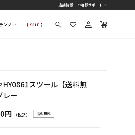
店舗情報
お客様サポート
テンツ
【 SALE 】
HY0861スツール【送料無
グレー
00円
送料無料
（税込）