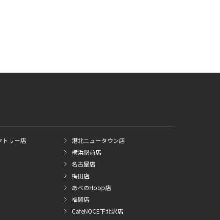
クトリー店
港北ニュータウン店
横浜駅前店
名古屋店
梅田店
あべのHoop店
福岡店
CafeNOCE下北沢店