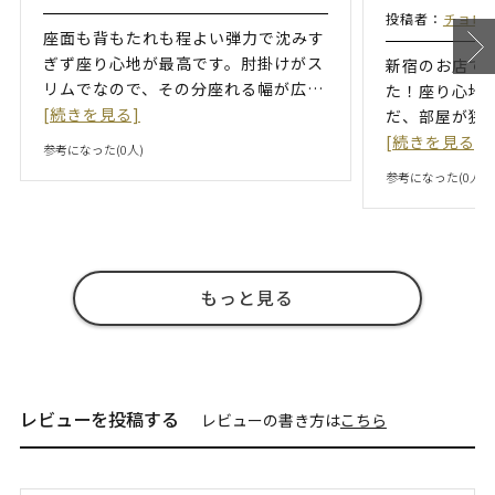
投稿者：
チョロ
座面も背もたれも程よい弾力で沈みす
ぎず座り心地が最高です。肘掛けがス
新宿のお店で
リムでなので、その分座れる幅が広
…
た！座り心地
[続きを見る]
だ、部屋が狭
[続きを見る]
参考になった(
0
人)
参考になった(
0
人)
もっと見る
レビューを投稿する
レビューの書き方は
こちら