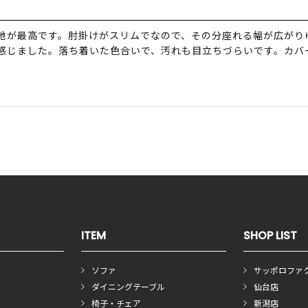
地が最高です。肘掛けがスリムでなので、その分座れる幅が広がり
感じました。落ち着いた色合いで、汚れも目立ちづらいです。カバ
ITEM
SHOP LIST
ソファ
サッポロファ
ダイニングテーブル
仙台店
椅子・チェア
新潟店