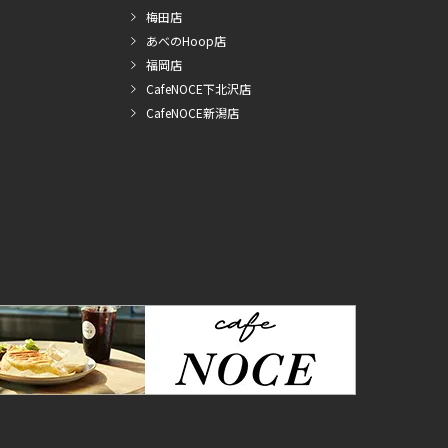
梅田店
あべのHoop店
福岡店
CafeNOCE下北沢店
CafeNOCE新潟店