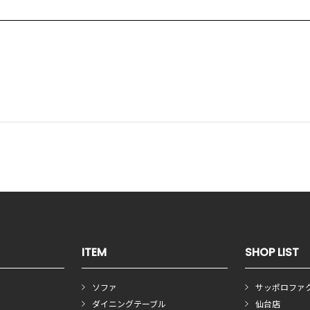
ITEM
SHOP LIST
ソファ
サッポロファ
ダイニングテーブル
仙台店