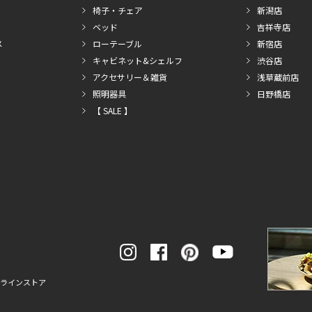
椅子・チェア
新潟店
ベッド
吉祥寺店
メ
ローテーブル
新宿店
キャビネット&シェルフ
渋谷店
アクセサリー＆雑貨
浅草蔵前店
照明器具
日野橋店
【 SALE 】
ンラインストア