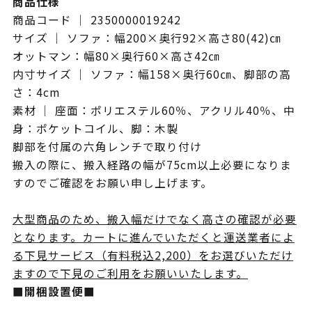
商品仕様
商品コード ｜ 2350000019242
サイズ ｜ ソファ：幅200×奥行92×高さ80(42)㎝
オットマン：幅80×奥行60×高さ42㎝
内寸サイズ ｜ ソファ：幅158×奥行60㎝、脚部の高
さ：4cm
素材 ｜ 座面：ポリエステル60％、アクリル40％、中
身：ポケットコイル、脚：木製
脚部を付属の六角レンチで取り付け
搬入の際に、搬入経路の幅が75cm以上必要になりま
すのでご確認をお願い申し上げます。
大型商品のため、搬入幅だけでなく高さの確認が必要
となります。カートに進んでいただくと運送業者によ
る下見サービス（有料税込2,200）をお選びいただけ
ますので下見のご利用をお願いいたします。
■開梱設置便■