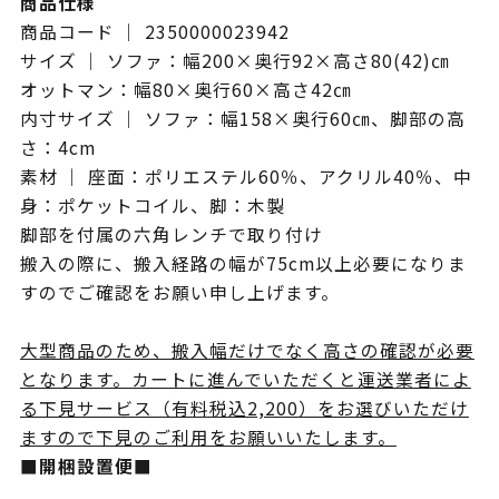
商品仕様
商品コード ｜ 2350000023942
サイズ ｜ ソファ：幅200×奥行92×高さ80(42)㎝
オットマン：幅80×奥行60×高さ42㎝
内寸サイズ ｜ ソファ：幅158×奥行60㎝、脚部の高
さ：4cm
素材 ｜ 座面：ポリエステル60％、アクリル40％、中
身：ポケットコイル、脚：木製
脚部を付属の六角レンチで取り付け
搬入の際に、搬入経路の幅が75cm以上必要になりま
すのでご確認をお願い申し上げます。
大型商品のため、搬入幅だけでなく高さの確認が必要
となります。カートに進んでいただくと運送業者によ
る下見サービス（有料税込2,200）をお選びいただけ
ますので下見のご利用をお願いいたします。
■開梱設置便■