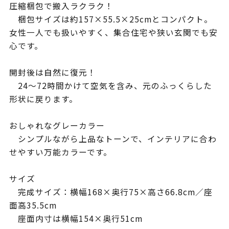
圧縮梱包で搬入ラクラク！
梱包サイズは約157×55.5×25cmとコンパクト。
女性一人でも扱いやすく、集合住宅や狭い玄関でも安
心です。
開封後は自然に復元！
24〜72時間かけて空気を含み、元のふっくらした
形状に戻ります。
おしゃれなグレーカラー
シンプルながら上品なトーンで、インテリアに合わ
せやすい万能カラーです。
サイズ
完成サイズ：横幅168×奥行75×高さ66.8cm／座
面高35.5cm
座面内寸は横幅154×奥行51cm