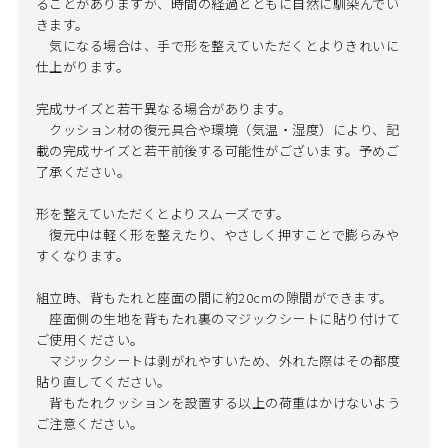
ることがありますが、時間の経過とともに自然に馴染んでい
きます。
気になる場合は、手で形を整えていただくとよりきれいに
仕上がります。
完成サイズと若干異なる場合があります。
クッション材の復元具合や環境（気温・湿度）により、記
載の完成サイズと若干前後する可能性がございます。予めご
了承ください。
形を整えていただくとよりスムーズです。
復元中は軽く形を整えたり、やさしく押すことで膨らみや
すくなります。
組立時、背もたれと座面の間に約20cmの隙間ができます。
座面側の生地を背もたれ裏のマジックシートに貼り付けて
ご使用ください。
マジックシートは剥がれやすいため、外れた際はその都度
貼り直してください。
背もたれクッションを設置する以上の荷重はかけないよう
ご注意ください。