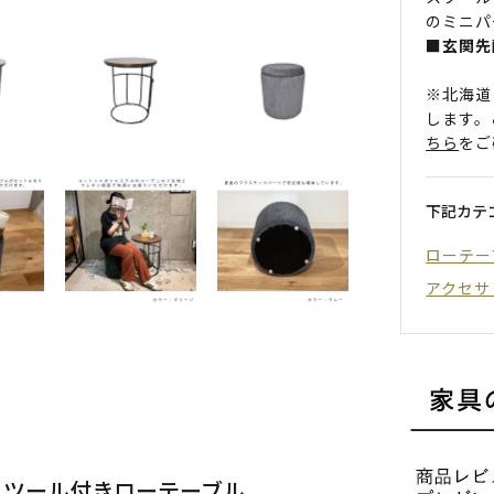
のミニパ
■玄関先
※北海道
します。
ちら
をご
下記カテ
ローテー
アクセサ
スツール付きローテーブル。