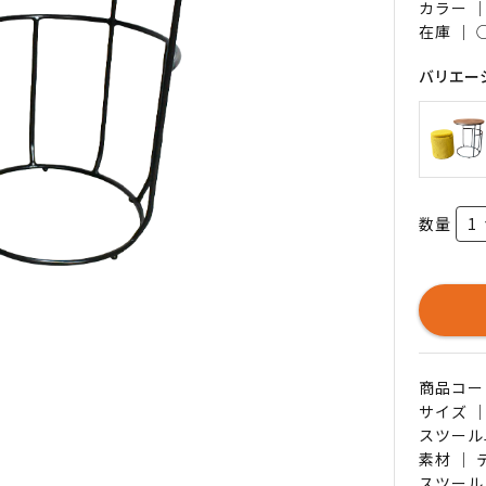
カラー 
在庫 ｜
バリエー
数量
商品コード 
サイズ 
スツール
素材 ｜
スツール