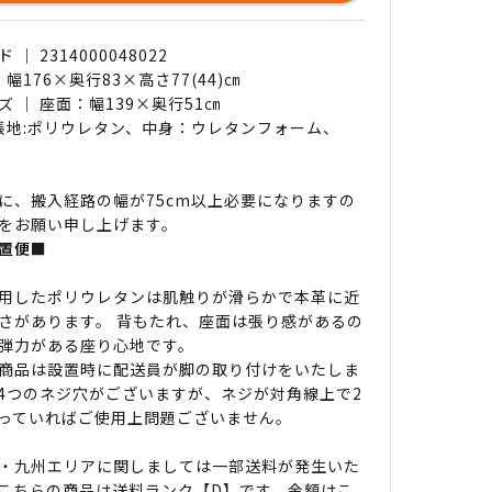
｜ 2314000048022
 幅176×奥行83×高さ77(44)㎝
ズ ｜ 座面：幅139×奥行51㎝
 張地:ポリウレタン、中身：ウレタンフォーム、
に、搬入経路の幅が75cm以上必要になりますの
をお願い申し上げます。
置便■
用したポリウレタンは肌触りが滑らかで本革に近
さがあります。 背もたれ、座面は張り感があるの
弾力がある座り心地です。
商品は設置時に配送員が脚の取り付けをいたしま
4つのネジ穴がございますが、ネジが対角線上で2
っていればご使用上問題ございません。
・九州エリアに関しましては一部送料が発生いた
こちらの商品は送料ランク【D】です。金額は
こ