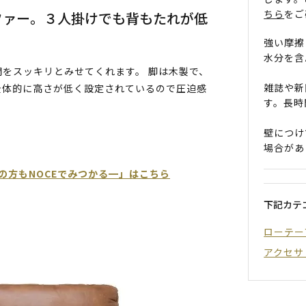
ちら
をご
ファー。３人掛けでも背もたれが低
強い摩擦
水分を含
をスッキリとみせてくれます。 脚は木製で、
雑誌や新
全体的に高さが低く設定されているので圧迫感
す。長時
。
壁につけ
場合があ
の方もNOCEでみつかる━」はこちら
下記カテ
ローテー
アクセサ