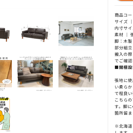
商品コード 
サイズ ｜
内寸サイ
素材 ｜
脚：木製
部分組立
搬入の際
でご確認
■開梱設
張地に使
い柔らか
で程良い
こちらの
す。脚に
箇所留ま
※北海道
します。