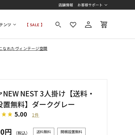
店舗情報
お客様サポート
テンツ
【 SALE 】
こなれたヴィンテージ空間
NEW NEST 3人掛け【送料・
設置無料】ダークグレー
5.00
1件
00円
送料無料
開梱設置無料
（税込）