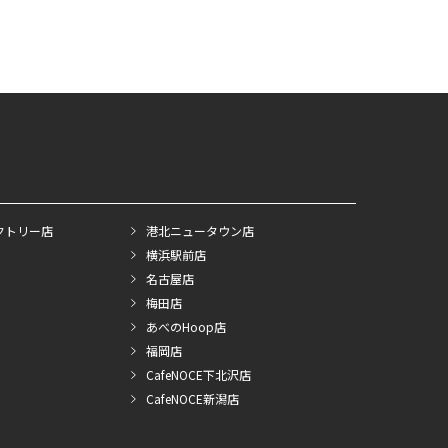
クトリー店
港北ニュータウン店
横浜駅前店
名古屋店
梅田店
あべのHoop店
福岡店
CafeNOCE下北沢店
CafeNOCE新潟店