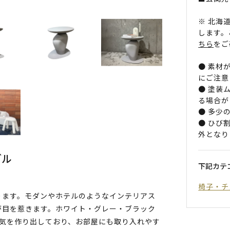
※ 北海
します。
ちら
をご
● 素材
にご注意
● 塗装
る場合が
● 多少
● ひび
外となり
ブル
下記カテ
椅子・チ
ります。モダンやホテルのようなインテリアス
が目を惹きます。ホワイト・グレー・ブラック
囲気を作り出しており、お部屋にも取り入れやす