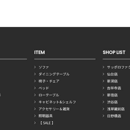
ITEM
SHOP LIST
ソファ
サッポロファ
ダイニングテーブル
仙台店
椅子・チェア
新潟店
ベッド
吉祥寺店
メ
ローテーブル
新宿店
キャビネット&シェルフ
渋谷店
アクセサリー＆雑貨
浅草蔵前店
照明器具
日野橋店
【 SALE 】