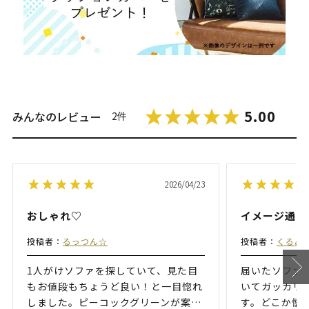
5.00
みんなのレビュー
2件
2026/04/23
おしゃれ♡
イメージ通り
投稿者：
るっつん☆
投稿者：
くるみ
1人がけソファを探していて、見た目
届いたソファ
もお値段もちょうど良い！と一目惚れ
いてガッカリ
しました。ピーコックグリーンが案
…
す。どこか懐