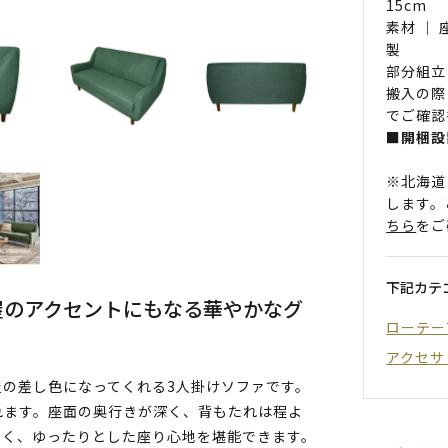
15cm
素材 ｜
製
部分組立
搬入の際
でご確認
■開梱設
※北海道
します。
ちら
をご
下記カテ
屋のアクセントにもなる華やかなグ
ローテー
アクセサ
の差し色になってくれる3人掛けソファです。
れます。座面の奥行きが深く、背もたれは程よ
くく、ゆったりとした座り心地を堪能できます。