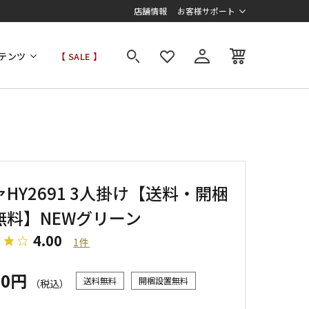
店舗情報
お客様サポート
テンツ
【 SALE 】
HY2691 3人掛け【送料・開梱
無料】NEWグリーン
4.00
1件
00円
送料無料
開梱設置無料
（税込）