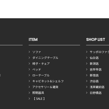
ITEM
SHOP LIST
ソファ
サッポロファ
ダイニングテーブル
仙台店
椅子・チェア
新潟店
ベッド
吉祥寺店
メ
ローテーブル
新宿店
キャビネット&シェルフ
渋谷店
アクセサリー＆雑貨
浅草蔵前店
照明器具
日野橋店
【 SALE 】