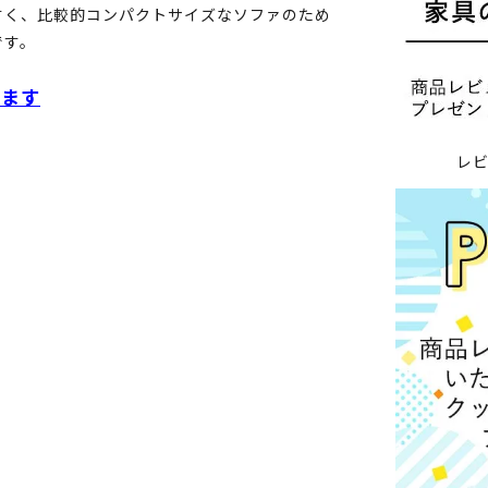
すく、比較的コンパクトサイズなソファのため
です。
います
レ