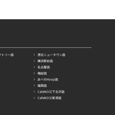
クトリー店
港北ニュータウン店
横浜駅前店
名古屋店
梅田店
あべのHoop店
福岡店
CafeNOCE下北沢店
CafeNOCE新潟店