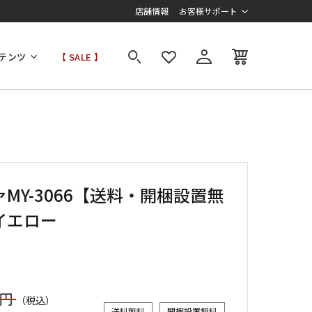
店舗情報
お客様サポート
テンツ
【 SALE 】
MY-3066【送料・開梱設置無
イエロー
0円
（税込）
送料無料
開梱設置無料