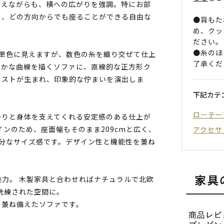
抑えながらも、横への広がりを強調。特にお部
ち、どの方向からでも座ることができる自由な
●背もた
め、クッ
ださい。
●糸のほ
も単色に見えますが、数色の糸を織り交ぜて仕上
了承くだ
らかな曲線を描くソファに、直線的な正方形ク
ラストが生まれ、印象的な佇まいを演出しま
下記カテ
ローテー
かりと身体を支えてくれる安定感のある仕上が
インのため、座面幅もそのまま209cmと広く、
アクセサ
分なサイズ感です。デザイン性と機能性を兼ね
力。 木製家具と合わせればナチュラルで北欧
洗練された空間に。
を兼ね備えたソファです。