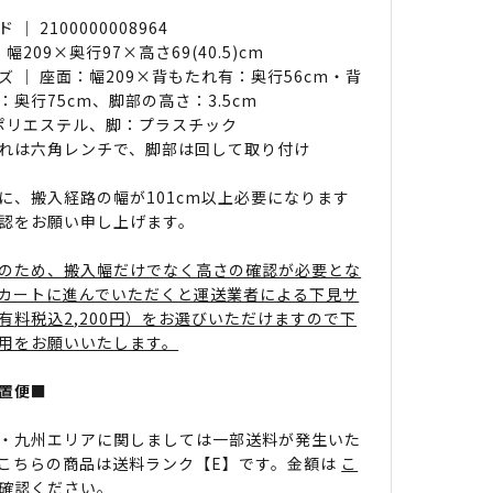
｜ 2100000008964
 幅209×奥行97×高さ69(40.5)cm
ズ ｜ 座面：幅209×背もたれ有：奥行56cm・背
：奥行75cm、脚部の高さ：3.5cm
 ポリエステル、脚：プラスチック
れは六角レンチで、脚部は回して取り付け
に、搬入経路の幅が101cm以上必要になります
認をお願い申し上げます。
のため、搬入幅だけでなく高さの確認が必要とな
カートに進んでいただくと運送業者による下見サ
有料税込2,200円）をお選びいただけますので下
用をお願いいたします。
置便■
・九州エリアに関しましては一部送料が発生いた
こちらの商品は送料ランク【E】です。金額は
こ
確認ください。