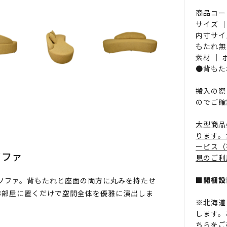
商品コード 
サイズ ｜
内寸サイ
もたれ無
素材 ｜
●背もた
搬入の際
のでご確
大型商品
ります。
ービス（
ソファ
見のご利
■開梱設
なソファ。背もたれと座面の両方に丸みを持たせ
お部屋に置くだけで空間全体を優雅に演出しま
※北海道
します。
ちら
をご