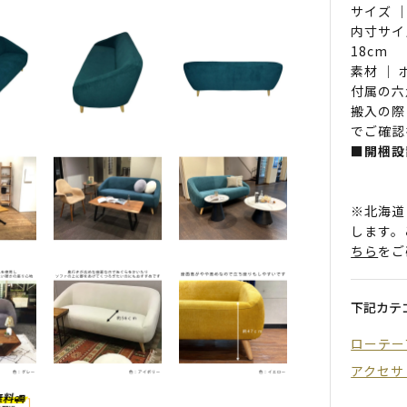
サイズ ｜
内寸サイ
18cm
素材 ｜
付属の六
搬入の際
でご確認
■開梱設
※北海道
します。
ちら
をご
下記カテ
ローテー
アクセサ