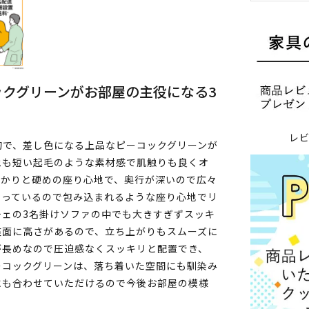
クグリーンがお部屋の主役になる3
レ
的で、差し色になる上品なピーコックグリーンが
地も短い起毛のような素材感で肌触りも良くオ
っかりと硬めの座り心地で、奥行が深いので広々
なっているので包み込まれるような座り心地でリ
チェの3名掛けソファの中でも大きすぎずスッキ
座面に高さがあるので、立ち上がりもスムーズに
が長めなので圧迫感なくスッキリと配置でき、
ーコックグリーンは、落ち着いた空間にも馴染み
にも合わせていただけるので今後お部屋の模様