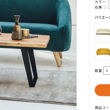
カラー 
在庫 ｜
バリエー
数量
商品コード 