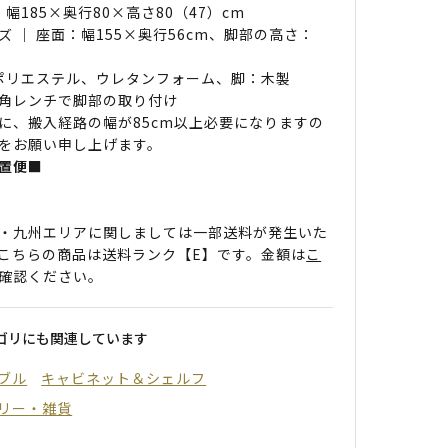
 幅185×奥行80×高さ80（47）cm
ズ ｜ 座面：幅155×奥行56cm、脚部の高さ：
 ポリエステル、ウレタンフォーム、脚：木製
角レンチで脚部の取り付け
に、搬入経路の幅が85cm以上必要になりますの
をお願い申し上げます。
置便■
・九州エリアに関しましては一部送料が発生いた
こちらの商品は送料ランク【E】です。金額は
こ
確認ください。
ゴリにも関連しています
ブル
キャビネット＆シェルフ
リー・雑貨