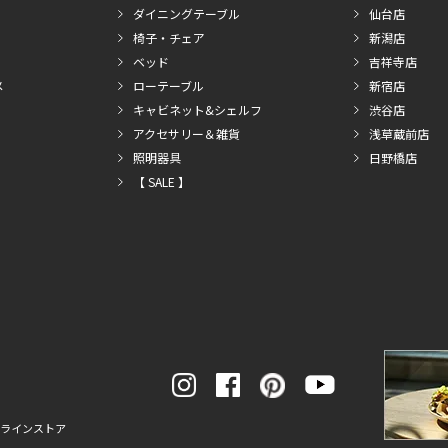
ダイニングテーブル
仙台店
椅子・チェア
新潟店
ベッド
吉祥寺店
メ
ローテーブル
新宿店
キャビネット&シェルフ
渋谷店
アクセサリー＆雑貨
浅草蔵前店
照明器具
日野橋店
【 SALE 】
ンラインストア