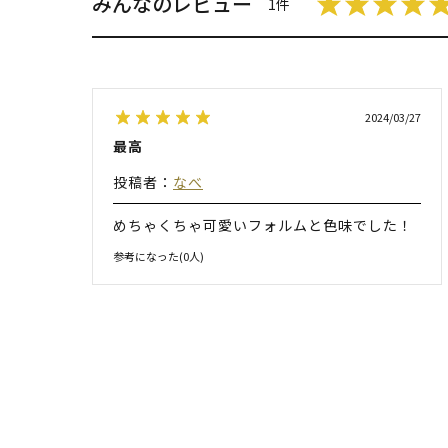
みんなのレビュー
1件
2024/03/27
最高
投稿者：
なべ
めちゃくちゃ可愛いフォルムと色味でした！
参考になった(
0
人)