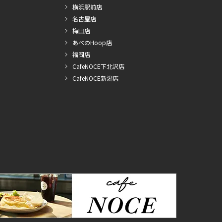
横浜駅前店
名古屋店
梅田店
あべのHoop店
福岡店
CafeNOCE下北沢店
CafeNOCE新潟店